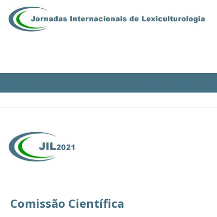
Saltar para conteúdo
Menu
JIL2021 • COMISSÃO CIENTÍFICA
APRESENTAÇÃO
COMISSÕES
PROGRAMA
INSCRIÇÕES
CONTACTOS
EN | ES | FR
ÁREA RESERVADA
Comissão Científica