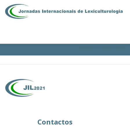
Saltar al contenido
Menú
CONTACTOS
PRESENTACIÓN
COMISIONES
PROGRAMA
INSCRIPCIONES
CONTACTOS
EN | FR | PT
ÁREA RESERVADA
Contactos