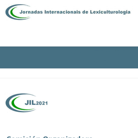
Saltar al contenido
Menú
JIL2021 • COMISION
PRESENTACIÓN
COMISIONES
PROGRAMA
ORGANIZADORA
INSCRIPCIONES
CONTACTOS
EN | FR | PT
ÁREA RESERVADA