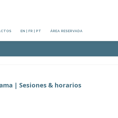
ACTOS
EN | FR | PT
ÁREA RESERVADA
21 • SESIONES & HORARIOS
ama | Sesiones & horarios