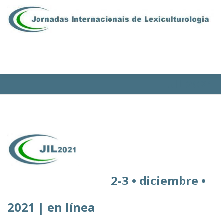
Saltar al contenido
Menú
JIL2021
PRESENTACIÓN
COMISIONES
PROGRAMA
INSCRIPCIONES
CONTACTOS
EN | FR | PT
ÁREA RESERVADA
2-3 • diciembre •
2021 |
en línea