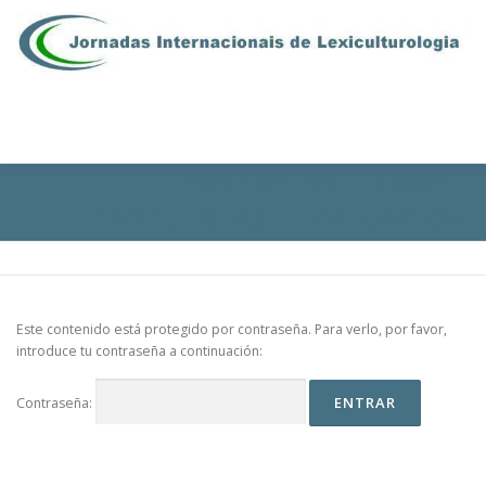
Saltar al contenido
Menú
PROTEGIDO: JIL2021 •
PRESENTACIÓN
COMISIONES
PROGRAMA
PROPUESTAS • EVALUACIÓN
INSCRIPCIONES
CONTACTOS
EN | FR | PT
Este contenido está protegido por contraseña. Para verlo, por favor,
introduce tu contraseña a continuación:
ÁREA RESERVADA
Contraseña: