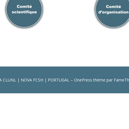
oo
OVA CLUNL | NOVA FCSH | PORTUGAL
–
OnePress
thème par FameThe