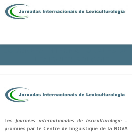
Aller au contenu
Menu
JOURNÉES INTERNATIONALES DE
PRÉSENTATION
COMITÉS
PROGRAMME
LEXICULTUROLOGIE – JIL
INSCRIPTIONS
CONTACTS
EN | ES | PT
ESPACE RÉSERVÉ
Les
Journées internationales de lexiculturologie
–
promues par le Centre de linguistique de la NOVA