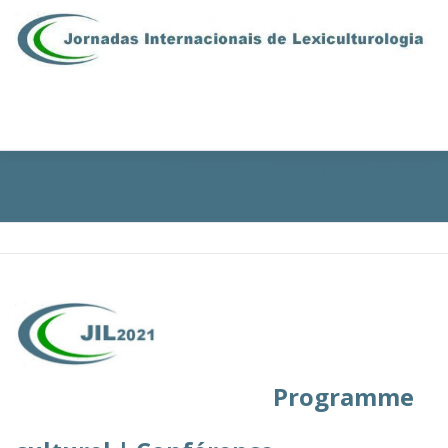
Aller au contenu
Menu
JIL2021 • PROGRAMME
PRÉSENTATION
COMITÉS
PROGRAMME
CULTUREL
INSCRIPTIONS
CONTACTS
EN | ES | PT
ESPACE RÉSERVÉ
Programme