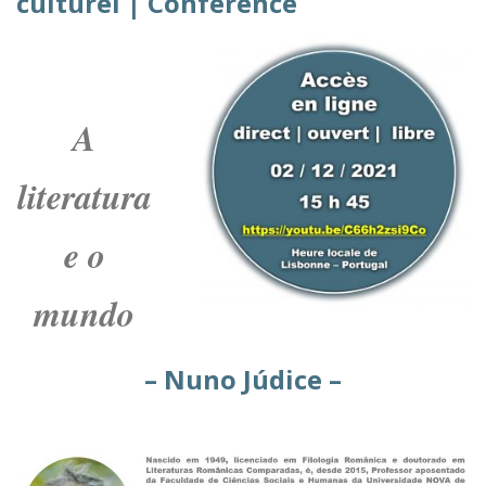
culturel | Conférence
A
literatura
e o
mundo
– Nuno Júdice –