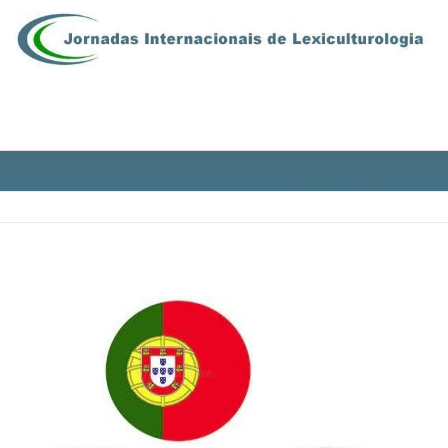
Aller au contenu
Menu
EN | ES | PT
PRÉSENTATION
COMITÉS
PROGRAMME
INSCRIPTIONS
CONTACTS
EN | ES | PT
ESPACE RÉSERVÉ
ooooooooooo